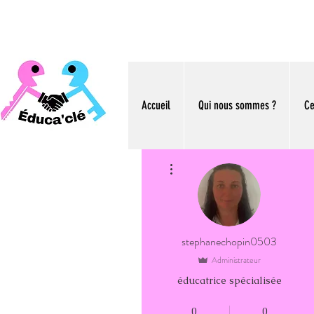
Accueil
Qui nous sommes ?
Ce
Plus d'actions
stephanechopin0503
Administrateur
éducatrice spécialisée
Chopin
+
4
0
0