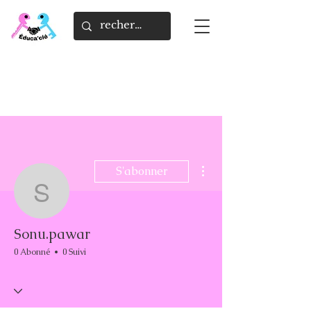
Plus d'actions
S'abonner
Sonu.pawar
Sonu.pawar
0 Abonné
0 Suivi