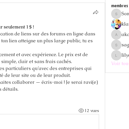
membres
So
Sonu.pa
kla
r seulement 1 $ !
cation de liens sur des forums en ligne dans 
aka
akashty
ton lien atteigne un plus large public, tu es 
sag
sagaresh
acement et avec expérience. Le prix est de 
lil
lilycosk
imple, clair et sans frais cachés. 
Voir to
es particuliers qu’avec des entreprises qui 
té de leur site ou de leur produit. 
ites collaborer — écris-moi ! Je serai ravi(e) 
 détails.
12 vues