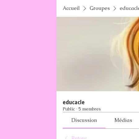
Accueil
Groupes
educacl
educacle
Public
·
5 membres
Discussion
Médias
Retour