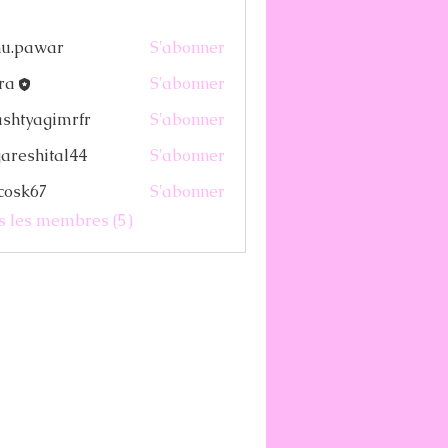
nu.pawar
S'abonner
war
ra
S'abonner
shtyagimrfr
S'abonner
agimrfr
areshital44
S'abonner
ital44
ycosk67
S'abonner
67
us les membres (5)