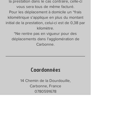
la prestation dans le cas contraire, celle-ci
vous sera tous de même facturé.
Pour les déplacement à domicile un *frais
kilométrique s'applique en plus du montant
initial de la prestation, celui-ci est de 0,38 par
kilomètre.
*Ne rentre pas en vigueur pour des
déplacements dans l'agglomération de
Carbonne.
Coordonnées
14 Chemin de la Dourdouille,
Carbonne, France
0780591678
educacle.educatriceenliberale@
outlook.com
14 Chemin de la Dourdouille,
Carbonne, France
+33780591678